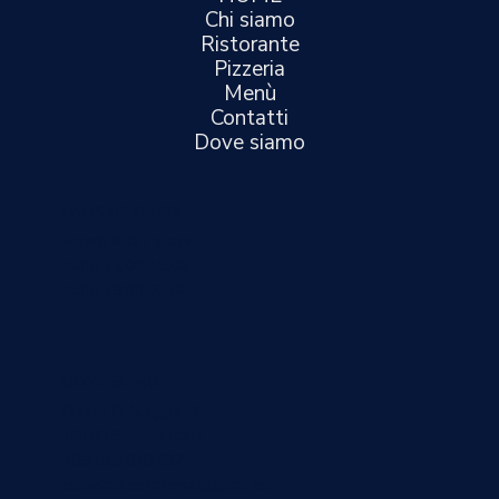
Chi siamo
Ristorante
Pizzeria
Menù
Contatti
Dove siamo
I NOSTRI ORARI
Aperti tutti i giorni
dalle 12:00-15:00
dalle 19:00-23:00
DOVE SIAMO
Piazza D'Alaggio, 3
17100 Savona Italia
+39 019 848 5276
clubnauticosavona@gmail.com