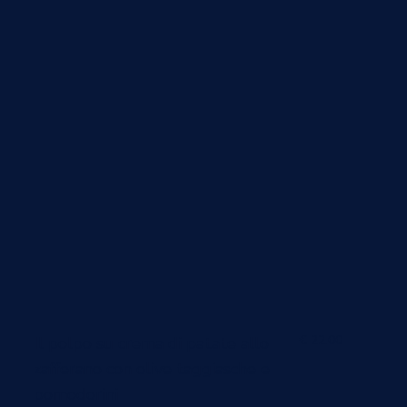
€ 22.00
Il polpo su crema di patate allo
zafferano con olive taggiasche e
pomodorini