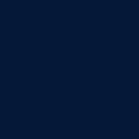
P.IVA 01197950098
Informazioni
LAVORA CON NOI
Cookies Policy
Privacy Policy
© 2025 CLUB NAUTICO di SAVONA S.R.L.