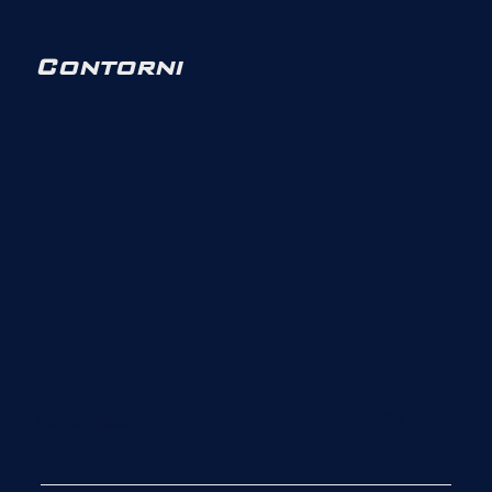
Contorni
€ 7.00
La panissa