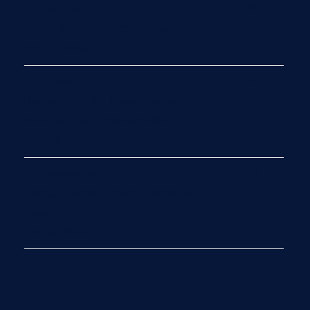
€ 13.00
La Gustosa
Pollo, speck croccante, songino,
noci e mela
€ 13.00
La Sfiziosa
Insalata verde, rossa, pomodori,
olive, capperi, mozzarella e
acciughe salate
€ 13.00
La Savonoise
Insalata verde, rossa, pomodori,
mais, uova, tonno olive e
mozzarella