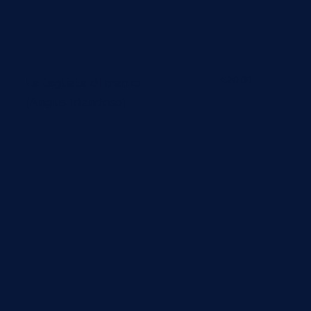
€20.00
La tagliata di manzo
(Angus Irlandese)