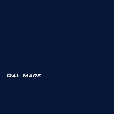
€ 20.00
La grigliata di carne mista
Dal Mare