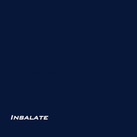
€ 24.00
La grigliata di pesce
Insalate