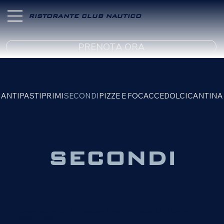
RISTORANTE CLUB NAUTICO
PRENOTA ORA
ANTIPASTI
PRIMI
SECONDI
PIZZE E FOCACCE
DOLCI
CANTINA
SECONDI
Sapori autentici, tra pescato fresco e specialità di carne
selezionata.