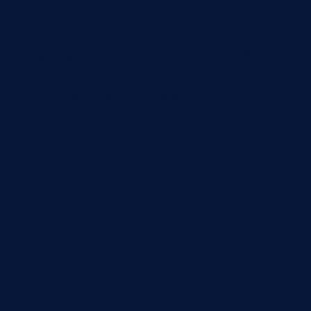
€ 20.00
Il Sottofiletto
(Angus Irlandese)
con gorgonzola, aceto balsamico
o pepe verde