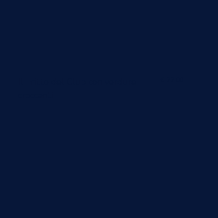
€ 22.00
Il Fritto del Club con verdure
croccanti