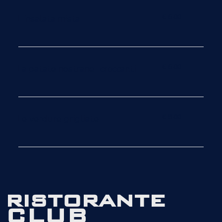
€ 6.00
L'insalata mista
€ 6.00
La patate nostrane "croccanti"
€ 8.00
Le verdure grigliate
ristorante
CLUB