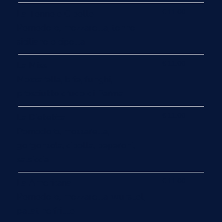
€ 11.00
La Tonno e Cipolle
Pomodoro, mozzarella, tonno
siciliano e cipolla
€ 11.00
La Miss
Mozzarella, brie, funghi,
prosciutto crudo di Parma
€ 11.00
La Dietetica
Pomodoro, mozzarella,
gorgonzola, cipolla, peperoni,
salsiccia
€ 11.00
La Americana
Pomodoro, mozzarella. wurstel,
patatine fritte