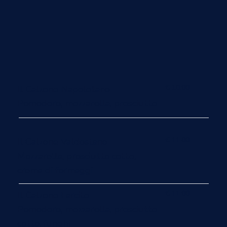
€ 10.00
Il Calzone Napoletano
Pomodoro, mozzarella, prosciutto
€ 11.00
Il Calzone Valdostano
Mozzarella, prosciutto cotto,
crema di formaggi
€ 11.00
Il Calzone Farcito
Pomodoro, mozzarella, prosciutto
cotto, funghi