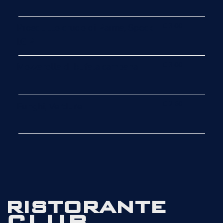
€ 3.00
Prosciutto crudo di Parma, Speck
I.G.P.
€ 3.00
Mozzarella di bufala campana
€ 2.50
Funghi, Verdure
ristorante
CLUB