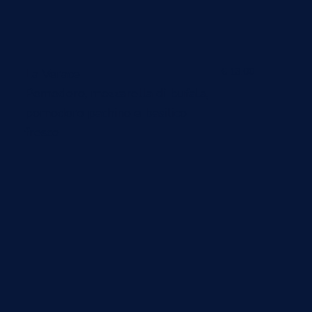
€ 13.00
La Verace
Pomodoro, mozzarella di bufala,
pomodoro pachino e basilico
fresco