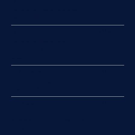
La vegetariana
Pomodoro, Mozzarella e verdure
grigliate di stagione
€ 11.00
La quattro stagioni
Pomodoro, Mozzarella ,
prosciutto cotto, funghi, carciofi,
olive
€ 11.00
La 4 Formaggi
Mozzarella, gorgonzola,
stracchino, brie
€ 11.00
La Delizia
Pomodoro, mozzarella,
gorgonzola, cipolle, prosciutto
cotto