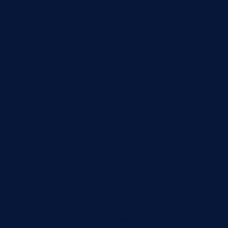
€ 13.00
La "CNS"
Crudo di Parma, mozzarella di