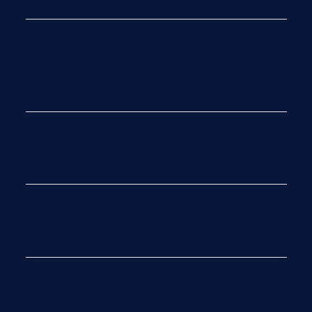
cotto, uovo
€ 10.50
La Romana
Pomodoro, mozzarella. acciughe.
capperi di Pantelleria, origano di
Calabria
€ 10.50
La Ligure
pesto, mozzarella, patate rosse
piemontesi
€ 10.50
La Siciliana
Pomodoro, acciughe, capperi di
Pantelleria, origano
€ 10.50
La Diavola
Pomodoro, mozzarella, salame
piccante silano