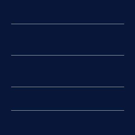
Pomodoro, mozzarella, funghi
champignon
€ 10.00
La Prosciutto
Pomodoro, mozzarella, prosciutto
gran cotto piemonte
€ 10.00
La Pugliese
Pomodoro, mozzarella, cipolle di
Tropea
€ 10.00
La Wurstel
Pomodoro, mozzarella, wurstel
€ 10.50
La Occhio di Bue
Pomodoro, mozzarella, prosciutto