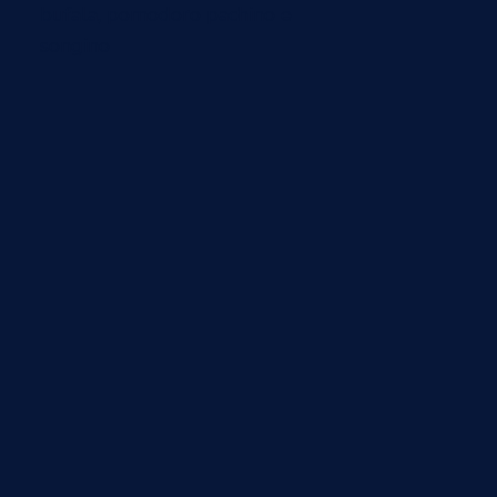
bufala, pomodoro pachino e
songino