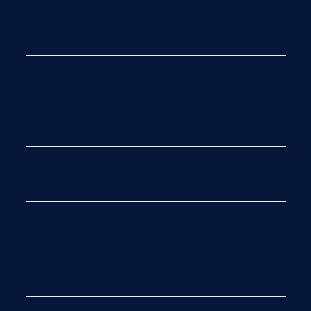
Mozzarella, brie, speck I.G.P
dell'Alto Adige
€ 11.00
La Parmigiana
Pomodoro, mozzarella,
melanzane, pomodoro pachino,
parmigiano reggiano
€ 11.00
La Gorgonzola
Mozzarella, gorgonzola D.O.P.
€ 11.00
La Prosciutto e Funghi
Pomodoro mozzarella prosciutto
gran cotto Piemonte funghi
champignon
€ 11.50