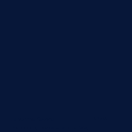
€ 15.00
La Vecchia Savona
Pomodoro, mozzarella di bufala,