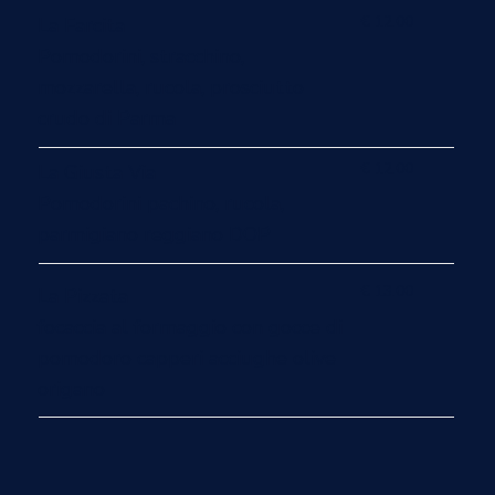
€ 12.00
La Farcita
Pomodorini, stracchino,
mozzarella, rucola, prosciutto
crudo di Parma
€ 12.00
La Giusta Via
Pomodorini pachino, rucola,
parmigiano reggiano DOP
€ 13.00
La Pizzata
focaccia al formaggio con gocce di
pomodoro capperi acciughe olive
origano