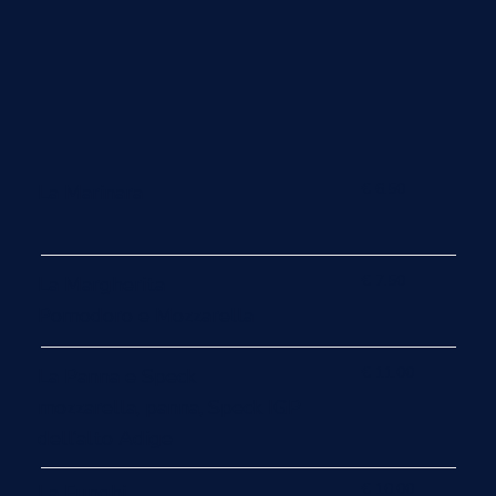
€ 6.50
La Marinara
€ 7.50
La Margherita
Pomodoro e Mozzarella
€ 11.00
La Panna e Speck
mozzarella, panna, Speck IGP
dell‘alto Adige
€ 10.00
La Funghi