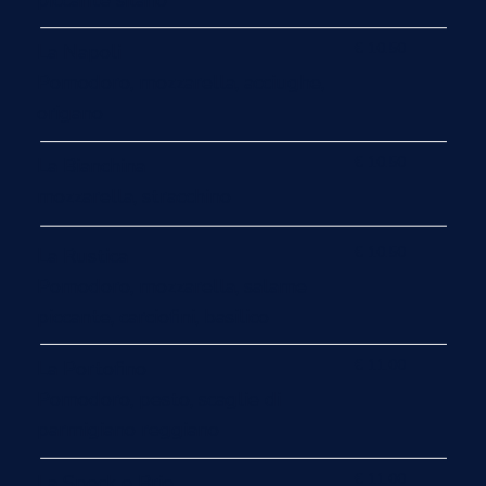
€ 10.50
La Napoli
Pomodoro, mozzarella, acciughe,
origano
€ 10.50
La Bianchina
mozzarella, stracchino
€ 10.50
La Rustica
Pomodoro, mozzarella, salame
piccante, carciofini, basilico
€ 11.00
La Portofino
Pomodoro, pesto, scaglie di
parmigiano reggiano
€ 11.00
La Speck e Brie