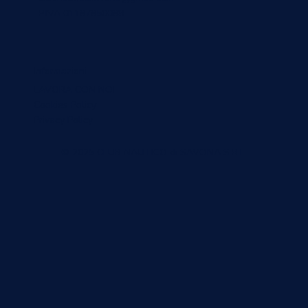
P.IVA 01197950098
Informazioni
LAVORA CON NOI
Cookies Policy
Privacy Policy
© 2025 CLUB NAUTICO di SAVONA S.R.L.