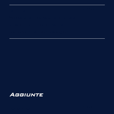
€ 13.00
La Pinta
Mozzarella, mozzarella di bufala,
prosciutto crudo di Parma,
pomodoro pachino e songino
Aggiunte
€ 2.00
Generiche