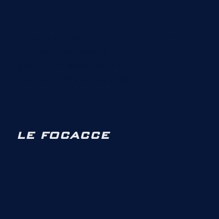
€ 16.00
La Bella di Tropea
pomodoro, mozzarella di bufala,
Scottata di tonno fresco e
cipolla di Tropea in agro dolce
LE FOCACCE