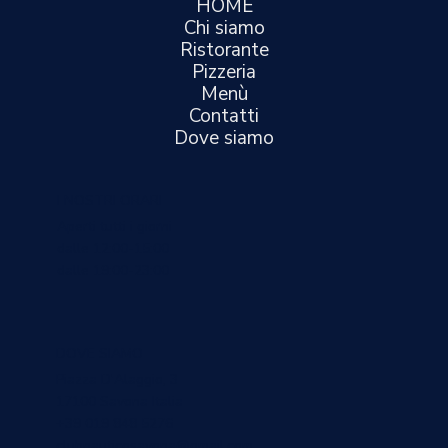
HOME
Chi siamo
Ristorante
Pizzeria
Menù
Contatti
Dove siamo
I NOSTRI ORARI
Aperti tutti i giorni
dalle 12:00-15:00
dalle 19:00-23:00
DOVE SIAMO
Piazza D'Alaggio, 3
17100 Savona Italia
+39 019 848 5276
clubnauticosavona@gmail.com