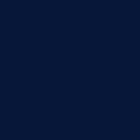
€ 15.00
La Brandacujun
Mozzarella, baccalà mantecato,
olive taggiasche e pomodoro
pachino