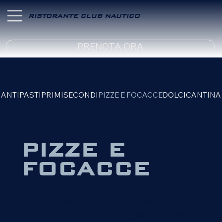
RISTORANTE CLUB NAUTICO
PRENOTA ORA
ANTIPASTI
PRIMI
SECONDI
PIZZE E FOCACCE
DOLCI
CANTINA
PIZZE E
FOCACCE
Impasto con farine pregiate macinate a pietra, olio EVO e
lievito mastro.
36 ore di lievitazione per una pizza leggera e digeribile.